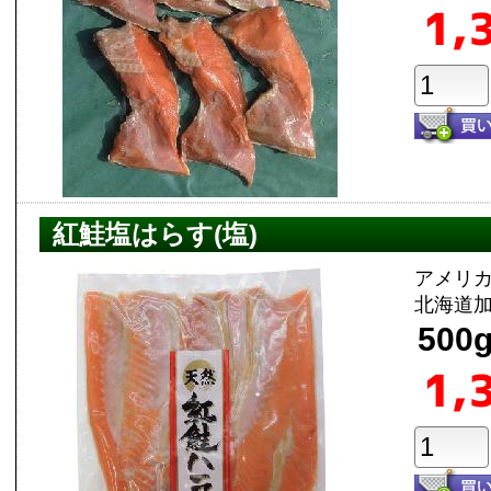
1,
紅鮭塩はらす(塩)
アメリ
北海道
500
1,