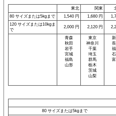
東北
関東
80 サイズまたは5kgまで
1,540 円
1,680 円
1,
120 サイズまたは10kgま
2,000 円
2,120 円
2,
で
青森
東京
新
秋田
神奈川
長
岩手
千葉
福
宮城
埼玉
石
福島
群馬
富
山形
栃木
茨城
山梨
80 サイズまたは5kgまで