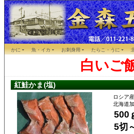
かに
魚・イカ
お刺身用
たらこ・うに
白いご
紅鮭かま(塩)
ロシア
北海道
500
5切