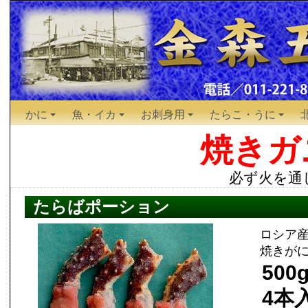
かに
魚・イカ
お刺身用
たらこ・うに
焼きガ
必ず火を通
たらばポーション
ロシア産
焼きが
500
4本